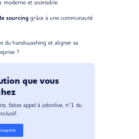
é
, moderne et accessible.
de sourcing
grâce à une communauté
s du handiwashing et aligner sa
eprise ?
lution que vous
chez
s, faites appel à jobinlive, n°1 du
nclusif.
s experts