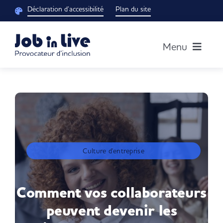
Passer
Déclaration d’accessibilité
Plan du site
au
contenu
Menu
Accueil
Notre groupe
Découvrir nos solutions
Culture d'entreprise
Blog RH
Comment vos collaborateurs
peuvent devenir les
Je suis un candidat