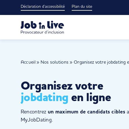
Passer
Déclaration d’accessibilité
Plan du site
au
contenu
Accueil
»
Nos solutions
»
Organisez votre jobdating e
Organisez votre
jobdating
en ligne
Rencontrez
un maximum de candidats cibles
a
MyJobDating.