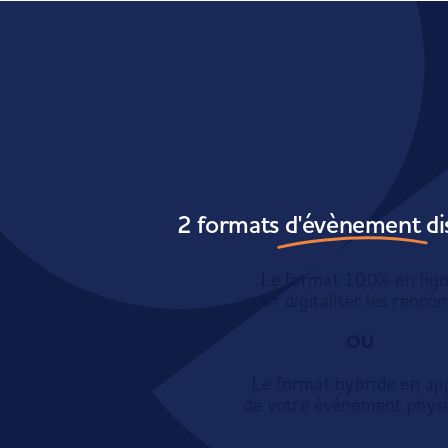
2 formats
d'évènement
di
Le format 100% en lig
pour digitaliser les rencon
OU
Le format hybride en ap
de votre évènement phys