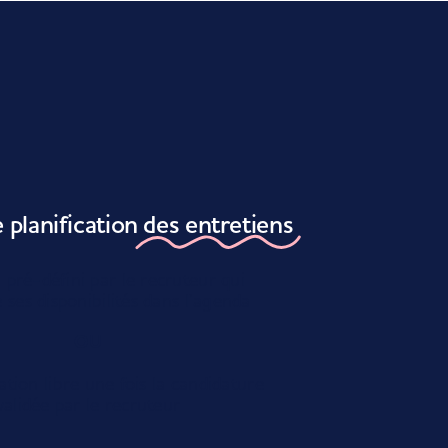
planification
des entretiens
 pré-défini par le recruteur qui
 ses disponibilités dans l’agenda
OU
ion libre une fois la candidature
validée par le recruteur