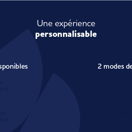
Une expérience
personnalisable
sponibles
2 modes de 
ne
Planning
tres
renseigne
pui
Programmat
ique