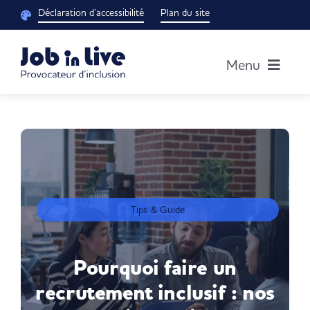
Passer
Déclaration d’accessibilité
Plan du site
au
contenu
Menu
Accueil
Notre groupe
Découvrir nos solutions
Tips & Guide
Blog RH
Pourquoi faire un
recrutement inclusif : nos
Je suis un candidat