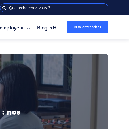
Rechercher:
employeur
Blog RH
RDV entreprises
 : nos