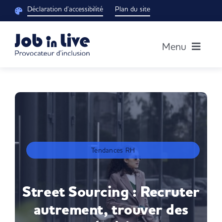
Passer
Déclaration d’accessibilité
Plan du site
au
contenu
Menu
Accueil
Notre groupe
Découvrir nos solutions
Tendances RH
Blog RH
Street Sourcing : Recruter
autrement, trouver des
Je suis un candidat