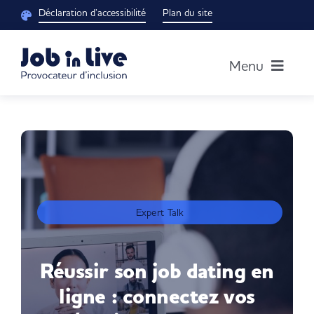
Passer
Déclaration d’accessibilité
Plan du site
au
contenu
Menu
Accueil
Notre groupe
Découvrir nos solutions
Expert Talk
Blog RH
Réussir son job dating en
ligne : connectez vos
Je suis un candidat