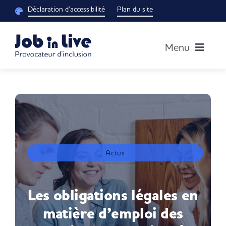
Passer
Déclaration d’accessibilité
Plan du site
au
contenu
Menu
Accueil
Notre groupe
Découvrir nos solutions
Actus
Blog RH
Les obligations légales en
matière d’emploi des
Je suis un candidat