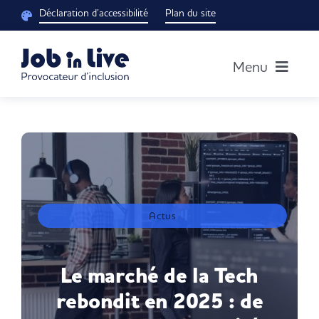
Passer
Déclaration d’accessibilité
Plan du site
au
contenu
Menu
Accueil
Notre groupe
Découvrir nos solutions
Actus
Blog RH
Le marché de la Tech
rebondit en 2025 : de
Je suis un candidat