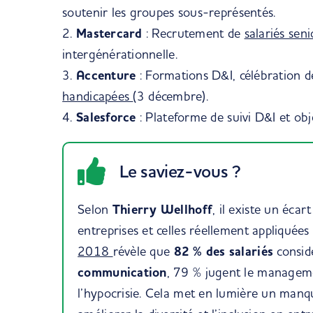
soutenir les groupes sous-représentés.
2.
Mastercard
: Recrutement de
salariés seni
intergénérationnelle.
3.
Accenture
: Formations D&I, célébration d
handicapées
(3 décembre).
4.
Salesforce
: Plateforme de suivi D&I et obj
Le saviez-vous ?
Selon
Thierry Wellhoff
, il existe un écar
entreprises et celles réellement appliquée
2018
révèle que
82 % des salariés
consid
communication
, 79 % jugent le manageme
l’hypocrisie. Cela met en lumière un manq