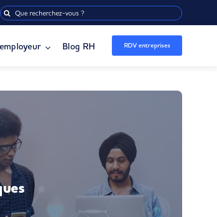
Rechercher:
employeur
Blog RH
RDV entreprises
ques