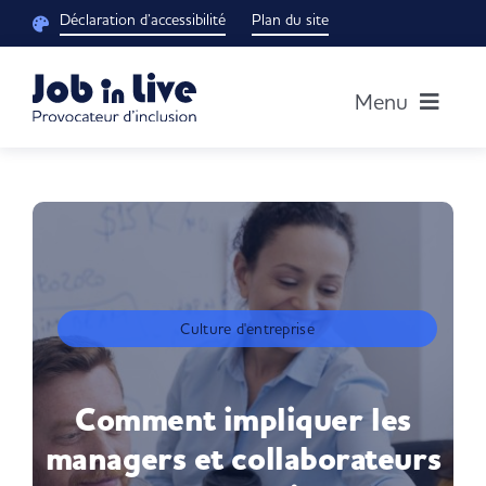
Passer
Déclaration d’accessibilité
Plan du site
au
contenu
Menu
Accueil
Notre groupe
Découvrir nos solutions
Culture d'entreprise
Blog RH
Comment impliquer les
managers et collaborateurs
Je suis un candidat